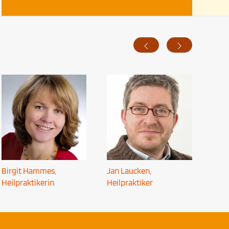
Birgit Hammes,
Jan Laucken,
Heilpraktikerin
Heilpraktiker