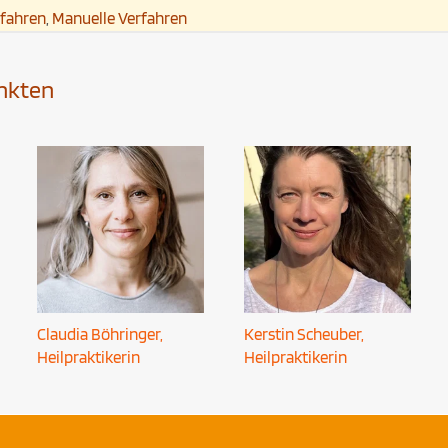
rfahren
,
Manuelle Verfahren
nkten
Claudia Böhringer,
Kerstin Scheuber,
Heilpraktikerin
Heilpraktikerin