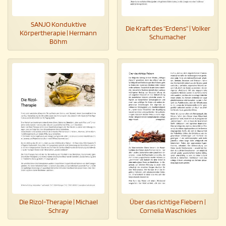
SANJO Konduktive
Die Kraft des "Erdens" | Volker
Körpertherapie | Hermann
Schumacher
Böhm
Die Rizol-Therapie | Michael
Über das richtige Fiebern |
Schray
Cornelia Waschkies