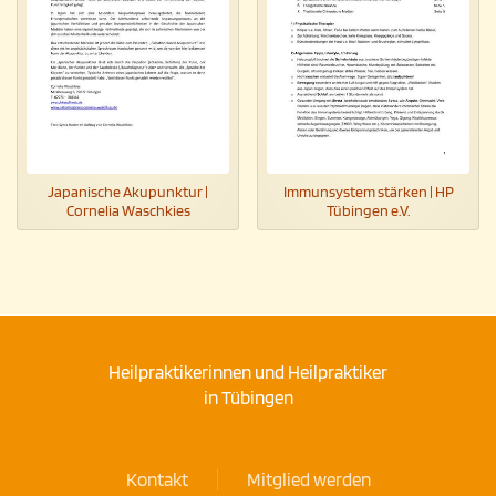
Japanische Akupunktur |
Immunsystem stärken | HP
Cornelia Waschkies
Tübingen e.V.
Heilpraktikerinnen und Heilpraktiker
in Tübingen
Kontakt
Mitglied werden